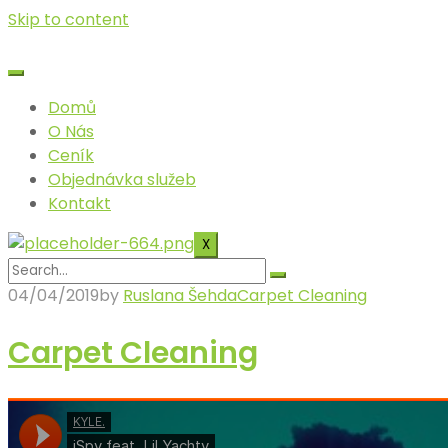
Skip to content
Domů
O Nás
Ceník
Objednávka služeb
Kontakt
X
04/04/2019
by
Ruslana Šehda
Carpet Cleaning
Carpet Cleaning