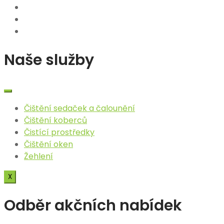
Naše služby
Čištění sedaček a čalounění​
Čištění koberců
Čistící prostředky
Čištění oken
Žehlení
X
Odběr akčních nabídek